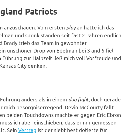
ngland Patriots
hön anzuschauen. Vom ersten
play
an hatte ich das
lman und Gronk standen seit fast 2 Jahren endlich
d Brady trieb das Team in gewohnter
ein unschöner Drop von Edelman bei 3 and 6 fiel
Führung zur Halbzeit ließ mich voll Vorfreude und
Kansas City denken.
n Führung anders als in einem
dog fight
, doch gerade
r mich besorgniserregend. Devin McCourty fällt
 den beiden Touchdowns machte er gegen Eric Ebron
muss ich aber einschieben, dass er mir gemessen
lt. Sein
Vertrag
ist der siebt best dotierte für