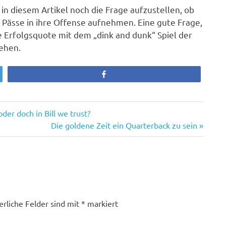
in diesem Artikel noch die Frage aufzustellen, ob
re Pässe in ihre Offense aufnehmen. Eine gute Frage,
ie Erfolgsquote mit dem „dink and dunk“ Spiel der
sehen.
Teilen
er doch in Bill we trust?
Nächster
Die goldene Zeit ein Quarterback zu sein
Beitrag:
erliche Felder sind mit
*
markiert