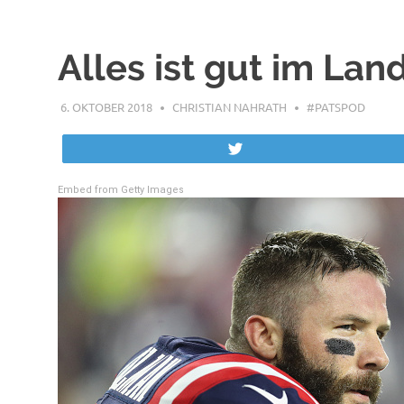
Alles ist gut im La
6. OKTOBER 2018
CHRISTIAN NAHRATH
#PATSPOD
Twittern
Embed from Getty Images