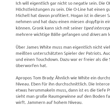
Ich will eigentlich gar nicht so negativ sein. Di
Höchstleistungen zu sein. Die O-Line hat einen 
Michell hat davon profitiert. Hogan ist in dieser S
nehmen und hat dazu einen miesen
drop/tip
in ei
können. Gronk kann sich mit seiner
tiped intercep
mehrere wichtige Bälle gefangen und
drives
am l
Über James White muss man eigentlich nicht vie
meißten unterschätzten Spieler der Patriots. Auc
und einen Touchdown. Dazu war er freier als die S
überworfen hat.
Apropos Tom Brady: Ähnlich wie White ein durchs
Niveau. Eben für ihn durchschnittlich. Die Interc
etwas herummakeln muss, dann ist es die tiefe Pr
sieht man große Raumgewinne auf den Boden fall
wirft. Jammern auf hohem Niveau.