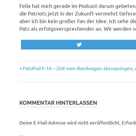
Felix hat mich gerade im Podcast darum gebeten 
die Patriots jetzt in der Zukunft vermehrt tiefe
aber ich bin kein großer Fan der Idee. Ich sehe d
Pats als erfolgsversprechender an. Wir werden 
Twittern
Bill
Beitrags-
Vorheriger
PatsPod E-16 – Zeit vom Bandwagon abzuspringen, od
Belichick
Beitrag:
Navigation
New
England
Patriots
KOMMENTAR HINTERLASSEN
NFL
PatsPod
Podcast
Deine E-Mail-Adresse wird nicht veröffentlicht.
Erford
Tom