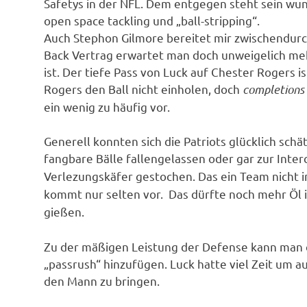
Safetys in der NFL. Dem entgegen steht sein wun
open space tackling und „ball-stripping“.
Auch Stephon Gilmore bereitet mir zwischendur
Back Vertrag erwartet man doch unweigelich meh
ist. Der tiefe Pass von Luck auf Chester Rogers i
Rogers den Ball nicht einholen, doch
completions
ein wenig zu häufig vor.
Generell konnten sich die Patriots glücklich schä
fangbare Bälle fallengelassen oder gar zur Inte
Verlezungskäfer gestochen. Das ein Team nicht i
kommt nur selten vor. Das dürfte noch mehr Öl 
gießen.
Zu der mäßigen Leistung der Defense kann man
„passrush“ hinzufügen. Luck hatte viel Zeit um a
den Mann zu bringen.