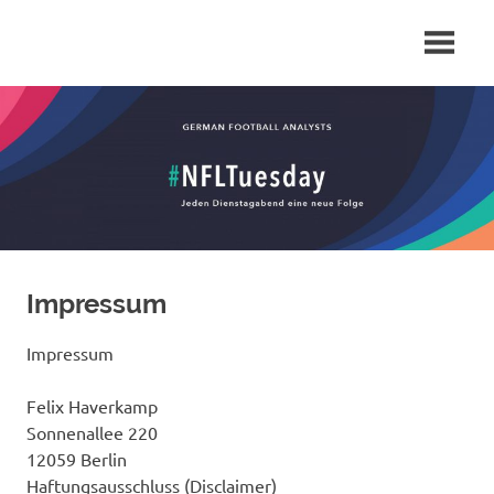
Zum
Das
German
Inhalt
Deutsche
springen
Podcast
Football
Netzwerk
zu
Analysts
allen
Themen
NFL
Impressum
Impressum
Felix Haverkamp
Sonnenallee 220
12059 Berlin
Haftungsausschluss (Disclaimer)