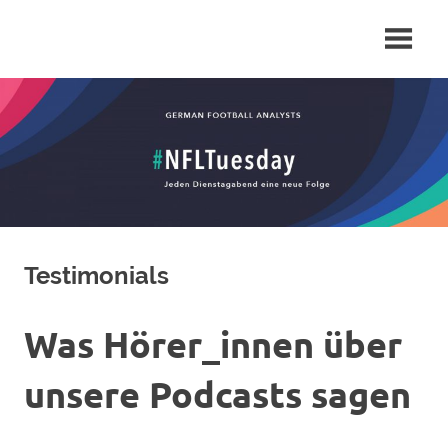
Zum
Das
German
Inhalt
Deutsche
springen
Podcast
Football
Netzwerk
zu
Analysts
allen
Themen
NFL
Testimonials
Was Hörer_innen über
unsere Podcasts sagen