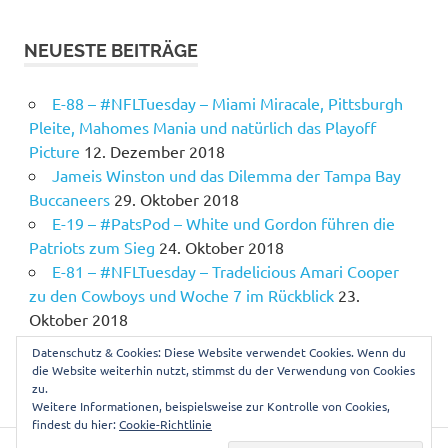
NEUESTE BEITRÄGE
E-88 – #NFLTuesday – Miami Miracale, Pittsburgh
Pleite, Mahomes Mania und natürlich das Playoff
Picture
12. Dezember 2018
Jameis Winston und das Dilemma der Tampa Bay
Buccaneers
29. Oktober 2018
E-19 – #PatsPod – White und Gordon führen die
Patriots zum Sieg
24. Oktober 2018
E-81 – #NFLTuesday – Tradelicious Amari Cooper
zu den Cowboys und Woche 7 im Rückblick
23.
Oktober 2018
E-18 – #PatsPod – Auf Kurs für die Bye Week
17.
Datenschutz & Cookies: Diese Website verwendet Cookies. Wenn du
Oktober 2018
die Website weiterhin nutzt, stimmst du der Verwendung von Cookies
zu.
Weitere Informationen, beispielsweise zur Kontrolle von Cookies,
findest du hier:
Cookie-Richtlinie